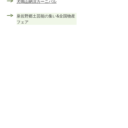
犬鳴山納涼カーニバル
泉佐野郷土芸能の集い&全国物産
フェア