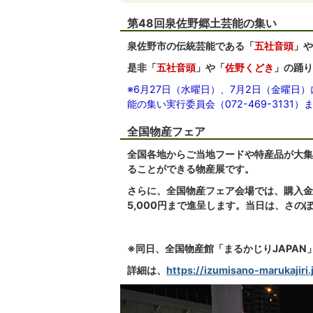
第48回泉佐野郷土芸能の集い
泉佐野市の伝統芸能である「
五社音頭
」や
是非「
五社音頭
」や「
佐野くどき
」の踊り
※6月27日（水曜日）、7月2日（金曜日
能の集い実行委員会（072-469-3131）
全国物産フェア
全国各地からご当地フードや特産品が大集
ることができる物産展です。
さらに、全国物産フェア会場では、購入金
5,000円まで進呈します。
当日は、さの
※同日、全国物産館「まるかじりJAPAN
詳細は、
https://izumisano-marukajiri.