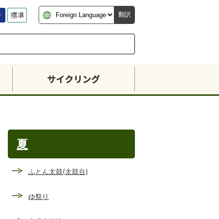
翻訳
夏
ふとん太鼓(太鼓台)
ゆ祭り