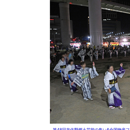
第48回泉佐野郷土芸能の集い&全国物産