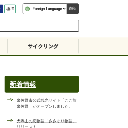
翻訳
新着情報
泉佐野市公式観光サイト「ここ旅
泉佐野」がオープンしました。
犬鳴山の恋物語「ささゆり物語」
リリース！