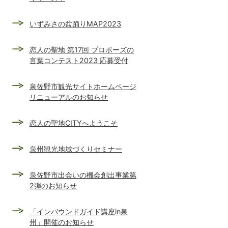
いずみさの盆踊りMAP2023
恋人の聖地 第17回 プロポーズの
言葉コンテスト2023 応募受付
泉佐野市観光サイトホームページ
リニューアルのお知らせ
恋人の聖地CITYへようこそ
泉州観光地域づくりセミナー
泉佐野市出会いの機会創出事業第
2弾のお知らせ
「インバウンドガイド講座in泉
州」開催のお知らせ