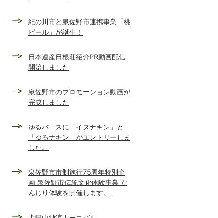
紀の川市と泉佐野市連携事業「桃
ビール」が誕生！
日本遺産日根荘紹介PR動画配信
開始しました
泉佐野市のプロモーション動画が
完成しました
ゆるバースに「イヌナキン」と
「ゆるナキン」がエントリーしま
した。
泉佐野市市制施行75周年特別企
画 泉佐野市伝統文化体験事業 だ
んじり体験を開催します。
犬鳴山納涼カーニバル