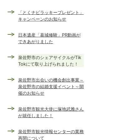
「とくナビラッキープレゼント」
キャンペーンのお知らせ
日本遺産「葛城修験」PR動画が
できあがりました
泉佐野市のシェアサイクルがTik
Tokにて取り上げられました！
泉佐野市出会いの機会創出事業～
泉佐野市の結婚支援イベント～開
催のお知らせ
泉佐野市観光大使に塚地武雅さん
が就任しました！
泉佐野市観光情報センターの業務
再開について