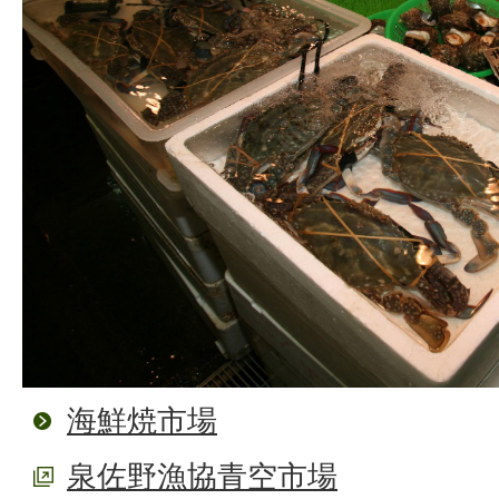
海鮮焼市場
泉佐野漁協青空市場