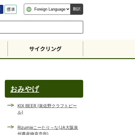
翻訳
おみやげ
KIX BEER (泉佐野クラフトビー
ル)
Rizumieこーたり～な(JA大阪泉
州農産物直売所)