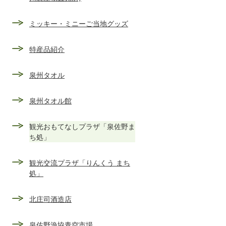
ミッキー・ミニーご当地グッズ
特産品紹介
泉州タオル
泉州タオル館
観光おもてなしプラザ「泉佐野ま
ち処」
観光交流プラザ「りんくう まち
処」
北庄司酒造店
泉佐野漁協青空市場