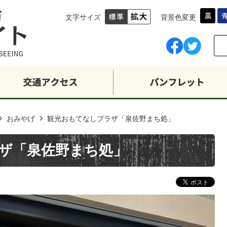
文字サイズ
背景色変更
おみやげ
観光おもてなしプラザ「泉佐野まち処」
ザ「泉佐野まち処」