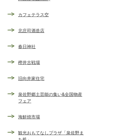
カフェテラス空
北庄司酒造店
春日神社
樫井古戦場
旧向井家住宅
泉佐野郷土芸能の集い&全国物産
フェア
海鮮焼市場
観光おもてなしプラザ「泉佐野ま
ち処」