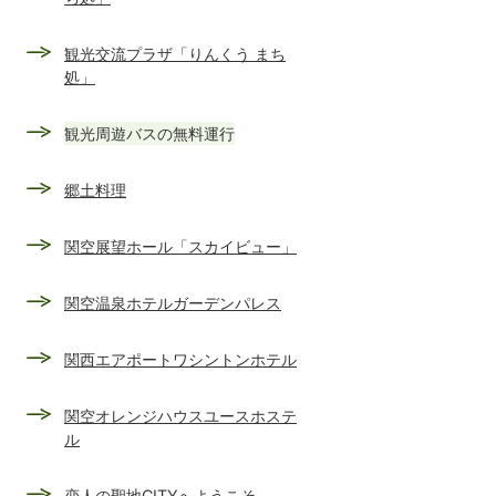
観光交流プラザ「りんくう まち
処」
観光周遊バスの無料運行
郷土料理
関空展望ホール「スカイビュー」
関空温泉ホテルガーデンパレス
関西エアポートワシントンホテル
関空オレンジハウスユースホステ
ル
恋人の聖地CITYへようこそ