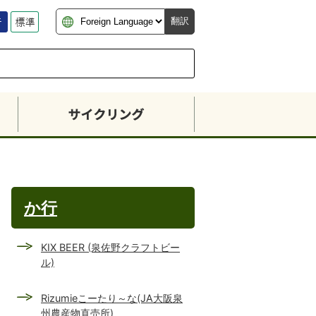
翻訳
か行
KIX BEER (泉佐野クラフトビー
ル)
Rizumieこーたり～な(JA大阪泉
州農産物直売所)